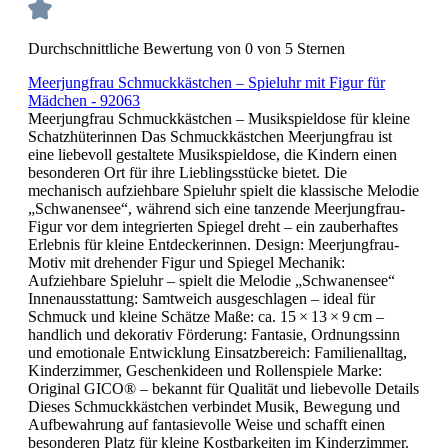
Durchschnittliche Bewertung von 0 von 5 Sternen
Meerjungfrau Schmuckkästchen – Spieluhr mit Figur für
Mädchen - 92063
Meerjungfrau Schmuckkästchen – Musikspieldose für kleine
Schatzhüterinnen Das Schmuckkästchen Meerjungfrau ist
eine liebevoll gestaltete Musikspieldose, die Kindern einen
besonderen Ort für ihre Lieblingsstücke bietet. Die
mechanisch aufziehbare Spieluhr spielt die klassische Melodie
„Schwanensee“, während sich eine tanzende Meerjungfrau-
Figur vor dem integrierten Spiegel dreht – ein zauberhaftes
Erlebnis für kleine Entdeckerinnen. Design: Meerjungfrau-
Motiv mit drehender Figur und Spiegel Mechanik:
Aufziehbare Spieluhr – spielt die Melodie „Schwanensee“
Innenausstattung: Samtweich ausgeschlagen – ideal für
Schmuck und kleine Schätze Maße: ca. 15 × 13 × 9 cm –
handlich und dekorativ Förderung: Fantasie, Ordnungssinn
und emotionale Entwicklung Einsatzbereich: Familienalltag,
Kinderzimmer, Geschenkideen und Rollenspiele Marke:
Original GICO® – bekannt für Qualität und liebevolle Details
Dieses Schmuckkästchen verbindet Musik, Bewegung und
Aufbewahrung auf fantasievolle Weise und schafft einen
besonderen Platz für kleine Kostbarkeiten im Kinderzimmer.