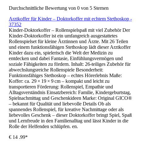
Durchschnittliche Bewertung von 0 von 5 Sternen
Arztkoffer für Kinder – Doktorkoffer mit echtem Stethoskop -
37352
Kinder-Doktorkoffer – Rollenspielspaß mit viel Zubehör Der
Kinder-Doktorkoffer ist ein umfangreich ausgestattetes
Rollenspielset für kleine Ärztinnen und Ärzte. Mit 26 Teilen
und einem funktionsfähigen Stethoskop lädt dieser Arztkoffer
Kinder dazu ein, spielerisch die Welt der Medizin zu
entdecken und dabei Fantasie, Einfühlungsvermögen und
soziale Fähigkeiten zu fördern. Inhalt: 26-teiliges Zubehör für
abwechslungsreiche Rollenspiele Besonderheit:
Funktionsfähiges Stethoskop – echtes Hörerlebnis Maße:
Koffer: ca. 29 × 19 × 9 cm – kompakt und leicht zu
transportieren Förderung: Rollenspiel, Empathie und
Alltagsverständnis Einsatzbereich: Familie, Kindergeburtstag,
Spielnachmittag und Geschenkideen Marke: Original GICO®
– bekannt für Qualität und liebevolle Details Ob als
spannendes Rollenspiel, für kreative Nachmittage oder als
liebevolles Geschenk – dieser Doktorkoffer bringt Spiel, Spaß
und Lernfreude in den Familienalltag und lässt Kinder in die
Rolle der Helfenden schlüpfen. en.
€
14
.99*