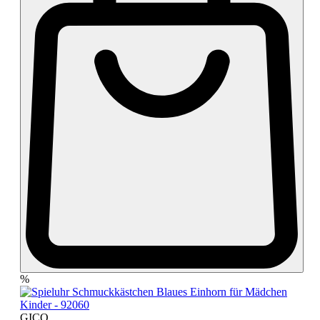
%
GICO