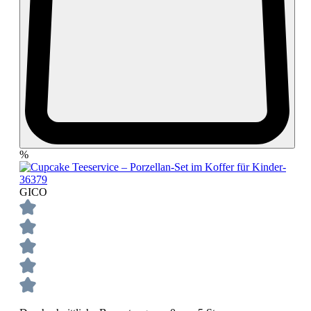
%
GICO