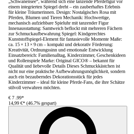
„Schwanensee“, während sich eine tanzende Pferdefigur vor
einem integrierten Spiegel dreht – ein zauberhaftes Erlebnis
für kleine Träumerinnen. Design: Nostalgisches Rosa mit
Pferden, Blumen und Tieren Mechanik: Hochwertige,
mechanisch aufziehbare Spieluhr mit tanzender Figur
Innenausstattung: Samtweich beflockt mit mehreren Fächern
zur Schmuckaufbewahrung Spiegel: Kindgerechtes
Kunststoffspiegel-Element für fantasievolle Momente Maße:
ca. 15 × 13 × 9 cm – kompakt und dekorativ Förderung:
Kreativität, Ordnungssinn und emotionale Entwicklung
Einsatzbereich: Familienalltag, Kinderzimmer, Geschenkideen
und Rollenspiele Marke: Original GICO® – bekannt für
Qualität und liebevolle Details Dieses Schmuckkästchen ist
nicht nur eine praktische Aufbewahrungsmöglichkeit, sondern
auch ein bezauberndes Dekorationsstück für jedes
Kinderzimmer – ideal für kleine Pferde-Fans, die ihre Schätze
stilvoll verwahren möchten.
€
7
.99*
14,99 €*
(46.7% gespart)