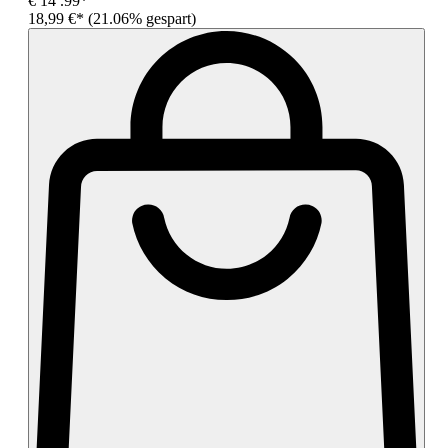
€
14
.99*
18,99 €*
(21.06% gespart)