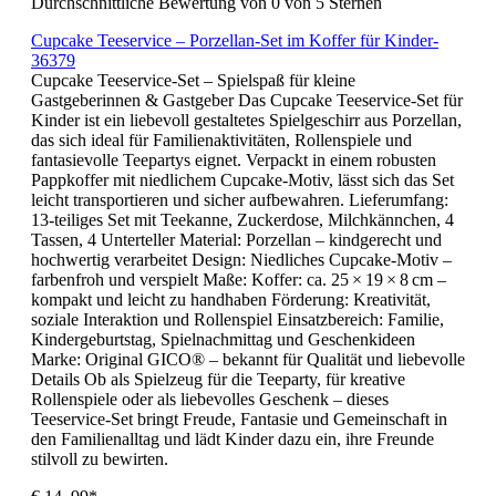
Durchschnittliche Bewertung von 0 von 5 Sternen
Cupcake Teeservice – Porzellan-Set im Koffer für Kinder-
36379
Cupcake Teeservice-Set – Spielspaß für kleine
Gastgeberinnen & Gastgeber Das Cupcake Teeservice-Set für
Kinder ist ein liebevoll gestaltetes Spielgeschirr aus Porzellan,
das sich ideal für Familienaktivitäten, Rollenspiele und
fantasievolle Teepartys eignet. Verpackt in einem robusten
Pappkoffer mit niedlichem Cupcake-Motiv, lässt sich das Set
leicht transportieren und sicher aufbewahren. Lieferumfang:
13-teiliges Set mit Teekanne, Zuckerdose, Milchkännchen, 4
Tassen, 4 Unterteller Material: Porzellan – kindgerecht und
hochwertig verarbeitet Design: Niedliches Cupcake-Motiv –
farbenfroh und verspielt Maße: Koffer: ca. 25 × 19 × 8 cm –
kompakt und leicht zu handhaben Förderung: Kreativität,
soziale Interaktion und Rollenspiel Einsatzbereich: Familie,
Kindergeburtstag, Spielnachmittag und Geschenkideen
Marke: Original GICO® – bekannt für Qualität und liebevolle
Details Ob als Spielzeug für die Teeparty, für kreative
Rollenspiele oder als liebevolles Geschenk – dieses
Teeservice-Set bringt Freude, Fantasie und Gemeinschaft in
den Familienalltag und lädt Kinder dazu ein, ihre Freunde
stilvoll zu bewirten.