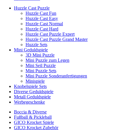
Huzzle Cast Puzzle
Huzzle Cast Fun
Huzzle Cast Easy
Huzzle Cast Normal
Huzzle Cast Hard
Huzzle Cast Puzzle Expert
Huzzle Cast Puzzle Grand Master
Huzzle Sets
Mini Geduldspiele
3D Mini Puzzle
Mini Puzzle zum Legen
Mini Seil Puzzle
Mini Puzzle Sets
Mini Puzzle Sonderanfertigungen
Minispiele
Knobelspiele Sets
Diverse Geduldspiele
Metall Geduldspiele
Werbegeschenke
Boccia & Diverse
Fußball & Pickleball
GICO Krocket Spiele
GICO Krocket Zubehör