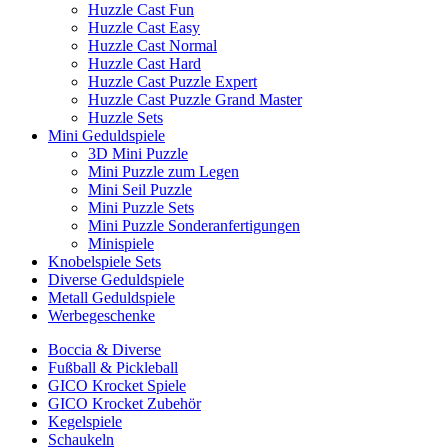
Huzzle Cast Fun
Huzzle Cast Easy
Huzzle Cast Normal
Huzzle Cast Hard
Huzzle Cast Puzzle Expert
Huzzle Cast Puzzle Grand Master
Huzzle Sets
Mini Geduldspiele
3D Mini Puzzle
Mini Puzzle zum Legen
Mini Seil Puzzle
Mini Puzzle Sets
Mini Puzzle Sonderanfertigungen
Minispiele
Knobelspiele Sets
Diverse Geduldspiele
Metall Geduldspiele
Werbegeschenke
Boccia & Diverse
Fußball & Pickleball
GICO Krocket Spiele
GICO Krocket Zubehör
Kegelspiele
Schaukeln