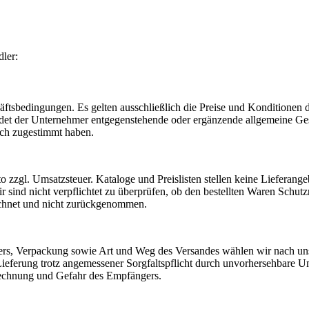
ler:
äftsbedingungen. Es gelten ausschließlich die Preise und Konditionen 
ndet der Unternehmer entgegenstehende oder ergänzende allgemeine Ge
ich zugestimmt haben.
etto zzgl. Umsatzsteuer. Kataloge und Preislisten stellen keine Lieferan
sind nicht verpflichtet zu überprüfen, ob den bestellten Waren Schutz
echnet und nicht zurückgenommen.
ers, Verpackung sowie Art und Weg des Versandes wählen wir nach uns
Lieferung trotz angemessener Sorgfaltspflicht durch unvorhersehbare U
Rechnung und Gefahr des Empfängers.