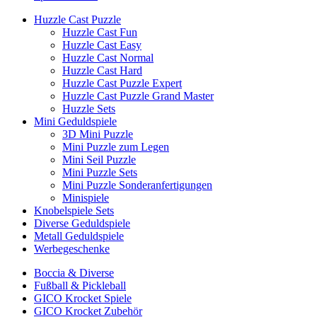
Huzzle Cast Puzzle
Huzzle Cast Fun
Huzzle Cast Easy
Huzzle Cast Normal
Huzzle Cast Hard
Huzzle Cast Puzzle Expert
Huzzle Cast Puzzle Grand Master
Huzzle Sets
Mini Geduldspiele
3D Mini Puzzle
Mini Puzzle zum Legen
Mini Seil Puzzle
Mini Puzzle Sets
Mini Puzzle Sonderanfertigungen
Minispiele
Knobelspiele Sets
Diverse Geduldspiele
Metall Geduldspiele
Werbegeschenke
Boccia & Diverse
Fußball & Pickleball
GICO Krocket Spiele
GICO Krocket Zubehör