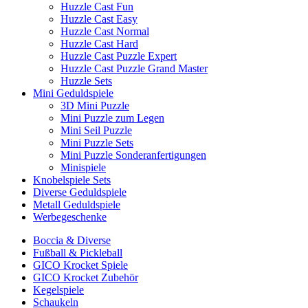
Huzzle Cast Fun
Huzzle Cast Easy
Huzzle Cast Normal
Huzzle Cast Hard
Huzzle Cast Puzzle Expert
Huzzle Cast Puzzle Grand Master
Huzzle Sets
Mini Geduldspiele
3D Mini Puzzle
Mini Puzzle zum Legen
Mini Seil Puzzle
Mini Puzzle Sets
Mini Puzzle Sonderanfertigungen
Minispiele
Knobelspiele Sets
Diverse Geduldspiele
Metall Geduldspiele
Werbegeschenke
Boccia & Diverse
Fußball & Pickleball
GICO Krocket Spiele
GICO Krocket Zubehör
Kegelspiele
Schaukeln