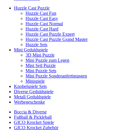
Huzzle Cast Puzzle
Huzzle Cast Fun
Huzzle Cast Easy
Huzzle Cast Normal
Huzzle Cast Hard
Huzzle Cast Puzzle Expert
Huzzle Cast Puzzle Grand Master
Huzzle Sets
Mini Geduldspiele
3D Mini Puzzle
Mini Puzzle zum Legen
Mini Seil Puzzle
Mini Puzzle Sets
Mini Puzzle Sonderanfertigungen
Minispiele
Knobelspiele Sets
Diverse Geduldspiele
Metall Geduldspiele
Werbegeschenke
Boccia & Diverse
Fußball & Pickleball
GICO Krocket Spiele
GICO Krocket Zubehör