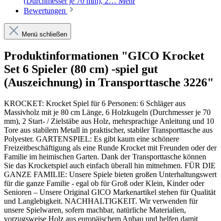
(Durchmesser je 70 mm), 2…
Mehr
Bewertungen
Menü schließen
Produktinformationen "GICO Krocket
Set 6 Spieler (80 cm) -spiel gut
(Auszeichnung) in Transporttasche 3226"
KROCKET: Krocket Spiel für 6 Personen: 6 Schläger aus
Massivholz mit je 80 cm Länge, 6 Holzkugeln (Durchmesser je 70
mm), 2 Start- / Zielstäbe aus Holz, mehrsprachige Anleitung und 10
Tore aus stabilem Metall in praktischer, stabiler Transporttasche aus
Polyester. GARTENSPIEL: Es gibt kaum eine schönere
Freizeitbeschäftigung als eine Runde Krocket mit Freunden oder der
Familie im heimischen Garten. Dank der Transporttasche können
Sie das Krocketspiel auch einfach überall hin mitnehmen. FÜR DIE
GANZE FAMILIE: Unsere Spiele bieten großen Unterhaltungswert
für die ganze Familie - egal ob für Groß oder Klein, Kinder oder
Senioren – Unsere Original GICO Markenartikel stehen für Qualität
und Langlebigkeit. NACHHALTIGKEIT. Wir verwenden für
unsere Spielwaren, sofern machbar, natürliche Materialien,
vorzugsweise Holz aus europäischem Anbau und helfen damit