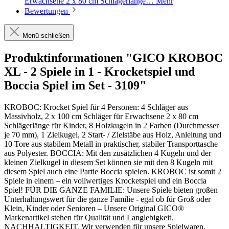
Erwachsene 2 x 80 cm Schlägerlänge…
Mehr
Bewertungen
Menü schließen
Produktinformationen "GICO KROBOC
XL - 2 Spiele in 1 - Krocketspiel und
Boccia Spiel im Set - 3109"
KROBOC: Krocket Spiel für 4 Personen: 4 Schläger aus
Massivholz, 2 x 100 cm Schläger für Erwachsene 2 x 80 cm
Schlägerlänge für Kinder, 8 Holzkugeln in 2 Farben (Durchmesser
je 70 mm), 1 Zielkugel, 2 Start- / Zielstäbe aus Holz, Anleitung und
10 Tore aus stabilem Metall in praktischer, stabiler Transporttasche
aus Polyester. BOCCIA: Mit den zusätzlichen 4 Kugeln und der
kleinen Zielkugel in diesem Set können sie mit den 8 Kugeln mit
diesem Spiel auch eine Partie Boccia spielen. KROBOC ist somit 2
Spiele in einem – ein vollwertiges Krocketspiel und ein Boccia
Spiel! FÜR DIE GANZE FAMILIE: Unsere Spiele bieten großen
Unterhaltungswert für die ganze Familie - egal ob für Groß oder
Klein, Kinder oder Senioren – Unsere Original GICO®
Markenartikel stehen für Qualität und Langlebigkeit.
NACHHALTIGKEIT. Wir verwenden für unsere Spielwaren,