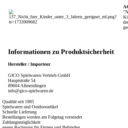
A
"N
Ki
dr
ge
Informationen zu Produktsicherheit
Hersteller / Importeur
GICO Spielwaren-Vertrieb GmbH
Hauptstraße 54
89604 Allmendingen
info@gico-spielwaren.de
Qualität seit 1985
Spielwaren und Outdoorartikel
Schnelle Lieferung
Bestellungen werden am Folgetag versendet
Zahlungsmöglichkeit
gegen Rechnung für Firmen und Behörden