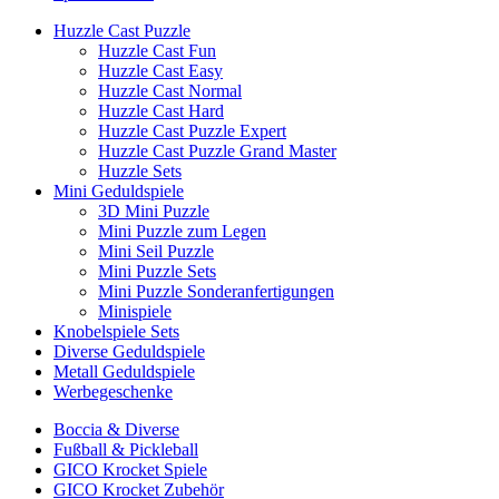
Huzzle Cast Puzzle
Huzzle Cast Fun
Huzzle Cast Easy
Huzzle Cast Normal
Huzzle Cast Hard
Huzzle Cast Puzzle Expert
Huzzle Cast Puzzle Grand Master
Huzzle Sets
Mini Geduldspiele
3D Mini Puzzle
Mini Puzzle zum Legen
Mini Seil Puzzle
Mini Puzzle Sets
Mini Puzzle Sonderanfertigungen
Minispiele
Knobelspiele Sets
Diverse Geduldspiele
Metall Geduldspiele
Werbegeschenke
Boccia & Diverse
Fußball & Pickleball
GICO Krocket Spiele
GICO Krocket Zubehör